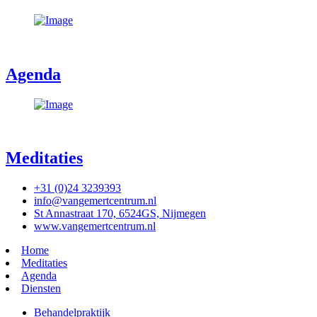
Agenda
Meditaties
+31 (0)24 3239393
info@vangemertcentrum.nl
St Annastraat 170, 6524GS, Nijmegen
www.vangemertcentrum.nl
Home
Meditaties
Agenda
Diensten
Behandelpraktijk